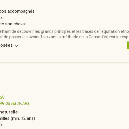
Ados accompagnés
ux
ec son cheval
tant de découvrir les grands principes et les bases de l’équitation étho
tif de passer le savoirs 1 suivant la méthode de la Cense: Obtenir le respe
posées
RA
NR du Haut-Jura
naturelle
illes (min. 12 ans)
ux