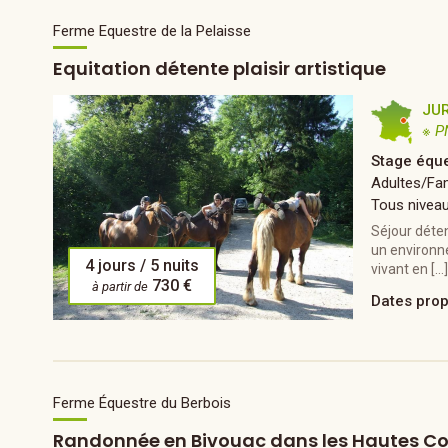
Ferme Equestre de la Pelaisse
Equitation détente plaisir artistique
JU
※ P
Stage éque
Adultes/Fam
Tous nivea
Séjour déten
un environn
4 jours / 5 nuits
vivant en […
730 €
à partir de
Dates pro
Ferme Équestre du Berbois
Randonnée en Bivouac dans les Hautes Co