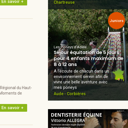
En savoir +
Chartreuse
Juniors
Les Poneys d'Adèle
Séjour équitation de 5 jours
pour 4 enfants maximum de
8 à 12 ans
A l'écoute de chacun dans un
environnement serein afin de
vivre une belle aventure avec
mes poneys
 Régional du Haut-
l. Moments de
Aude - Corbières
En savoir +