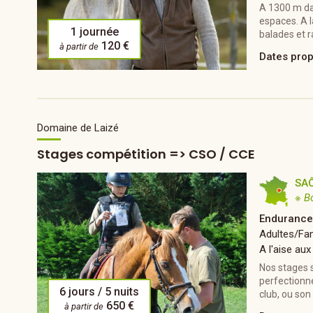
A 1300 m dan
espaces. A l
1 journée
balades et 
120 €
à partir de
Dates pro
Domaine de Laizé
Stages compétition => CSO / CCE
SAÔ
※ B
Endurance
Adultes/Fam
A l'aise aux
Nos stages s
perfectionn
6 jours / 5 nuits
club, ou son
650 €
à partir de