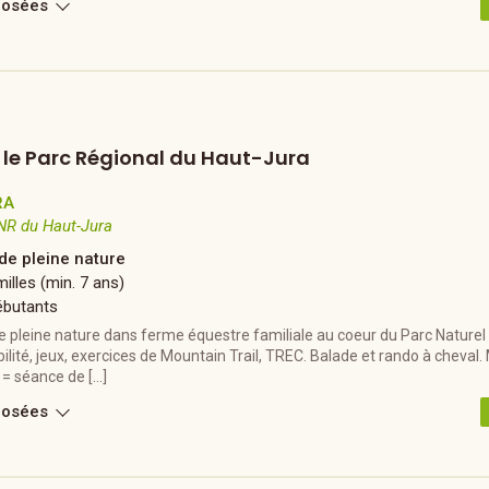
posées
s le Parc Régional du Haut-Jura
RA
NR du Haut-Jura
 de pleine nature
illes (min. 7 ans)
ébutants
e pleine nature dans ferme équestre familiale au coeur du Parc Naturel
ilité, jeux, exercices de Mountain Trail, TREC. Balade et rando à cheva
 = séance de […]
posées