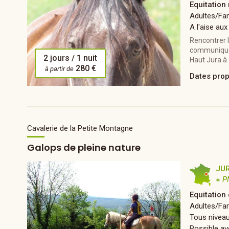
Equitation 
Adultes/Fam
A l'aise aux
Rencontrer 
communiquer 
2 jours / 1 nuit
Haut Jura à
280 €
à partir de
Dates pro
Cavalerie de la Petite Montagne
Galops de pleine nature
JU
※ P
Equitation
Adultes/Fam
Tous nivea
Possible av