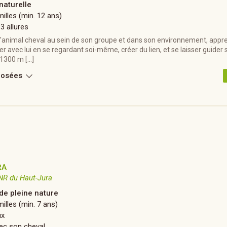
naturelle
illes (min. 12 ans)
 3 allures
l'animal cheval au sein de son groupe et dans son environnement, appr
avec lui en se regardant soi-même, créer du lien, et se laisser guider s
 1300 m […]
posées
RA
NR du Haut-Jura
 de pleine nature
illes (min. 7 ans)
ux
ec son cheval