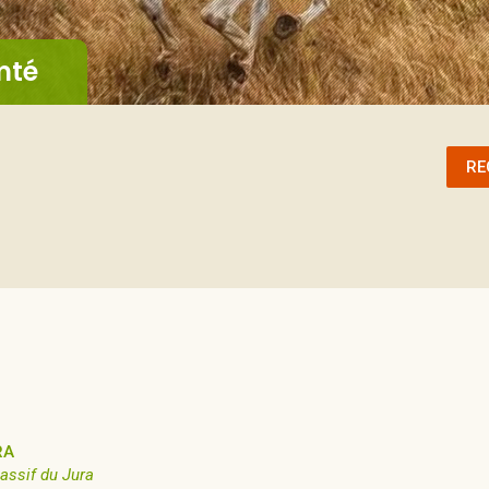
mté
RE
RA
assif du Jura