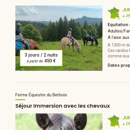
JU
※ P
Equitation
Adultes/Fam
A l'aise aux
A 1300 m da
Ces randos b
3 jours / 2 nuits
comme eux e
450 €
à partir de
Dates pro
Ferme Équestre du Berbois
Séjour Immersion avec les chevaux
JU
※ P