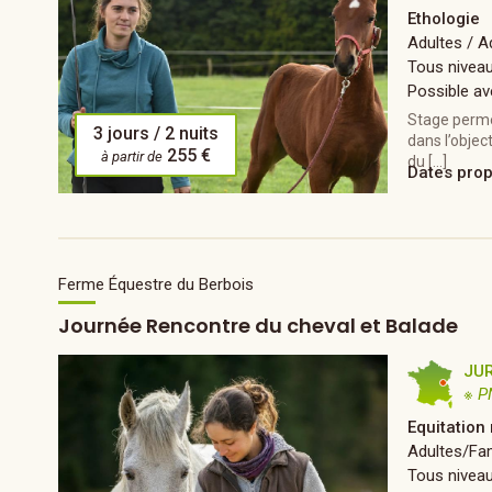
Ethologie
Adultes / 
Tous nivea
Possible av
Stage permet
3 jours / 2 nuits
dans l’objec
255 €
à partir de
du […]
Dates pro
Ferme Équestre du Berbois
Journée Rencontre du cheval et Balade
JU
※ P
Equitation 
Adultes/Fam
Tous nivea