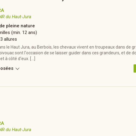
RA
NR du Haut-Jura
 de pleine nature
illes (min. 12 ans)
 3 allures
ns le Haut Jura, au Berbois, les chevaux vivent en troupeaux dans de g
ivouac sont l'occasion de se laisser guider dans ces grandeurs, et de d
t à côté d'eux. […]
posées
RA
NR du Haut-Jura