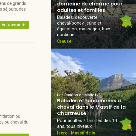
domaine de charme pour
dans de grands
s séjours, des
adultes et familles
Balades, découverte
cheval/poney, jeûne et
En savoir +
équitation, massages, bain
nordique...
Creuse
Les Randos de Marie Lou
Balades et randonnées à
cheval dans le Massif de la
Chartreuse
nitiation ou
Pour adultes / familles dès 14
ey ou cheval du
ans, tous niveaux
Isère - Massif de la