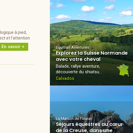
logique à pied,
ct et l’attention
En savoir +
Equitrait Aventures
Explorez la Suisse Normande
avec votre cheval
Balade, rallye aventure,
découverte du shiatsu…
Calvados
La Maison de Fleurat
Séjours équestres au cœur
de la Creuse, dans une