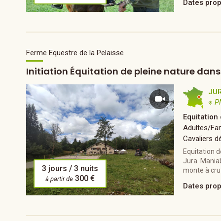
Dates pro
Ferme Equestre de la Pelaisse
Initiation Équitation de pleine nature dan
JU
※ P
Equitation
Adultes/Fam
Cavaliers d
Equitation d
Jura. Maniab
3 jours / 3 nuits
monte à cru
300 €
à partir de
Dates pro