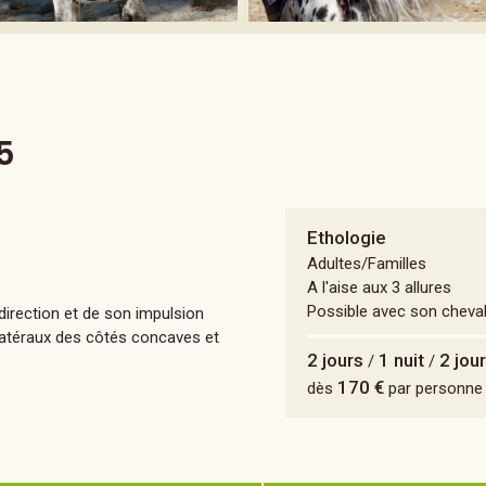
5
Ethologie
Adultes/Familles
A l'aise aux 3 allures
Possible avec son cheva
a direction et de son impulsion
s latéraux des côtés concaves et
2 jours
1 nuit
2 jou
/
/
170 €
dès
par personne