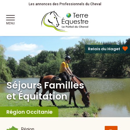
Séjours Familles
et Équitation
Partagez votre passion !
Les annonces des Professionnels du Cheval
MENU
Relais du Haget
Séjours Familles
et Équitation
Région Occitanie
Région