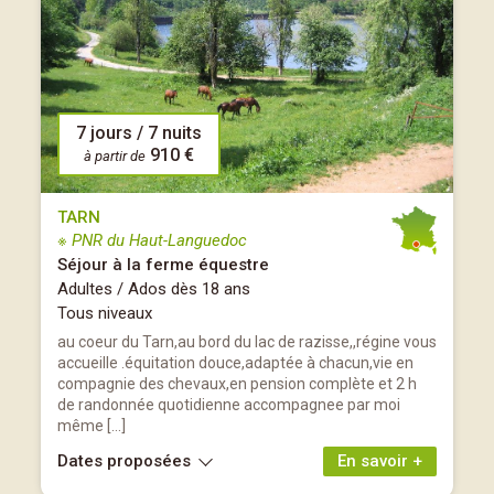
7 jours / 7 nuits
910 €
à partir de
TARN
※ PNR du Haut-Languedoc
Séjour à la ferme équestre
Adultes / Ados dès 18 ans
Tous niveaux
au coeur du Tarn,au bord du lac de razisse,,régine vous
accueille .équitation douce,adaptée à chacun,vie en
compagnie des chevaux,en pension complète et 2 h
de randonnée quotidienne accompagnee par moi
même […]
Dates proposées
En savoir +