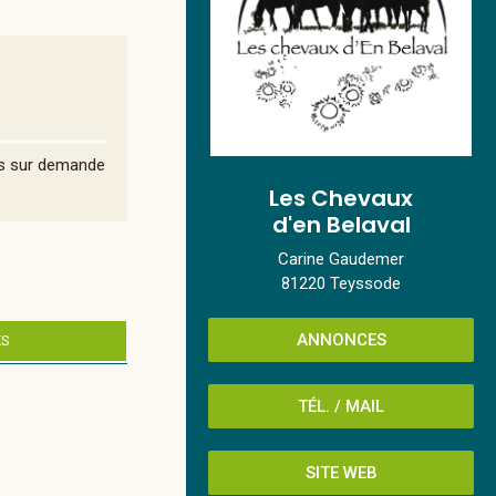
lus sur demande
Les Chevaux
d'en Belaval
Carine Gaudemer
81220 Teyssode
ANNONCES
ES
TÉL. / MAIL
SITE WEB