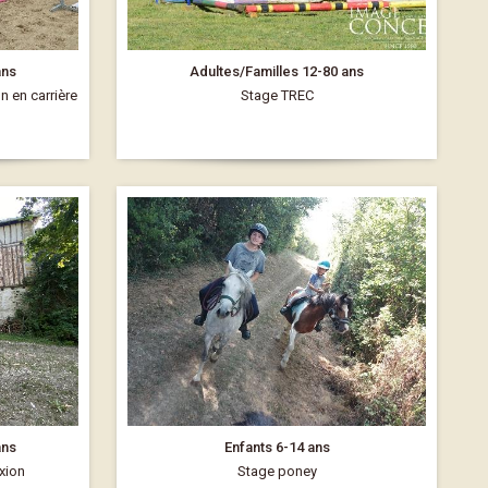
ans
Adultes/Familles 12-80 ans
on en carrière
Stage TREC
ans
Enfants 6-14 ans
xion
Stage poney