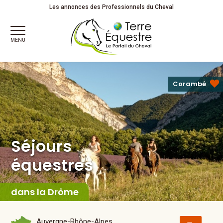
Séjours
équestres
Les annonces des Professionnels du Cheval
MENU
Corambé
Séjours
équestres
dans la Drôme
Auvergne-Rhône-Alpes