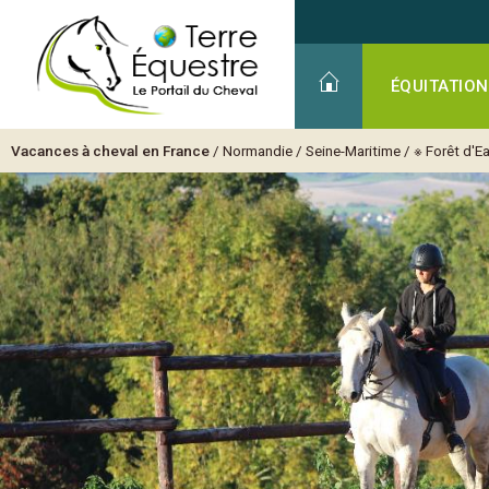
ÉQUITATION
Vacances à cheval en France
/
Normandie
/
Seine-Maritime
/
※ Forêt d'E