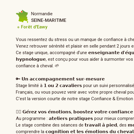
Normandie
SEINE-MARITIME
※ Forêt d'Eawy
Vous ressentez du stress ou un manque de confiance à che
Venez retrouver sérénité et plaisir en selle pendant 2 jours
Ce stage unique, accompagné d’une 𝗲𝗻𝘀𝗲𝗶𝗴𝗻𝗮𝗻𝘁𝗲 𝗱’𝗲́𝗾𝘂𝗶
𝗵𝘆𝗽𝗻𝗼𝗹𝗼𝗴𝘂𝗲, est conçu pour vous aider à surmonter vo
confiance à cheval. 🌱
🔑 𝗨𝗻 𝗮𝗰𝗰𝗼𝗺𝗽𝗮𝗴𝗻𝗲𝗺𝗲𝗻𝘁 𝘀𝘂𝗿-𝗺𝗲𝘀𝘂𝗿𝗲
Stage limité à 𝟭 𝗼𝘂 𝟮 𝗰𝗮𝘃𝗮𝗹𝗶𝗲𝗿𝘀 pour un suivi perso
Français, ou vous pouvez venir avec votre propre cheval pou
C'est la version courte de notre stage Confiance & Emotion 
🧘‍♂️ 𝗚𝗲́𝗿𝗲𝘇 𝘃𝗼𝘀 𝗲́𝗺𝗼𝘁𝗶𝗼𝗻𝘀, 𝗯𝗼𝗼𝘀𝘁𝗲𝘇 𝘃𝗼𝘁𝗿𝗲 𝗰𝗼𝗻𝗳𝗶𝗮𝗻𝗰𝗲
Au programme : 𝗮𝘁𝗲𝗹𝗶𝗲𝗿𝘀 𝗽𝗿𝗮𝘁𝗶𝗾𝘂𝗲𝘀 pour mieux compren
Le stage combine des séances de 𝘁𝗿𝗮𝘃𝗮𝗶𝗹 𝗮̀ 𝗽𝗶𝗲𝗱, des 𝗺𝗼𝗺
comprendre la 𝗰𝗼𝗴𝗻𝗶𝘁𝗶𝗼𝗻 𝗲𝘁 𝗹𝗲𝘀 𝗲́𝗺𝗼𝘁𝗶𝗼𝗻𝘀 𝗱𝘂 𝗰𝗵𝗲𝘃𝗮𝗹