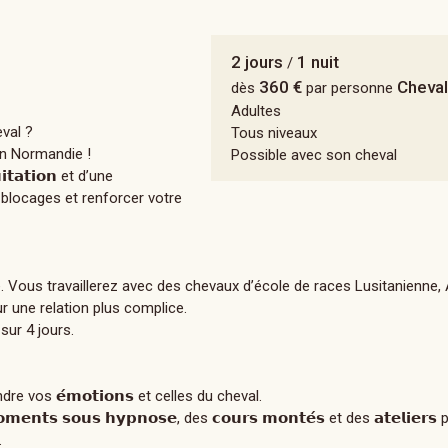
2 jours
1 nuit
/
360 €
Cheval
dès
par personne
Adultes
val ?
Tous niveaux
 en Normandie !
Possible avec son cheval
𝘁𝗮𝘁𝗶𝗼𝗻 et d’une
s blocages et renforcer votre
nnalisé. Vous travaillerez avec des chevaux d’école de races Lusitanienne
r une relation plus complice.
sur 4 jours.
dre vos 𝗲́𝗺𝗼𝘁𝗶𝗼𝗻𝘀 et celles du cheval.
𝗻𝘁𝘀 𝘀𝗼𝘂𝘀 𝗵𝘆𝗽𝗻𝗼𝘀𝗲, des 𝗰𝗼𝘂𝗿𝘀 𝗺𝗼𝗻𝘁𝗲́𝘀 et des 𝗮𝘁𝗲𝗹𝗶𝗲𝗿
.