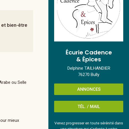
 et bien-être
Écurie Cadence
& Épices
Delphine TAILHANDIER
76270 Bully
, Arabe ou Selle
ANNONCES
TÉL. / MAIL
𝘀 pour mieux
Venez progresser en toute sérénité dans
une structure qui s'adapte à votre