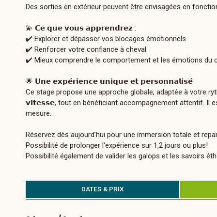
Des sorties en extérieur peuvent être envisagées en fonction
💫 𝗖𝗲 𝗾𝘂𝗲 𝘃𝗼𝘂𝘀 𝗮𝗽𝗽𝗿𝗲𝗻𝗱𝗿𝗲𝘇 :
✔️ Explorer et dépasser vos blocages émotionnels
✔️ Renforcer votre confiance à cheval
✔️ Mieux comprendre le comportement et les émotions du 
🌟 𝗨𝗻𝗲 𝗲𝘅𝗽𝗲́𝗿𝗶𝗲𝗻𝗰𝗲 𝘂𝗻𝗶𝗾𝘂𝗲 𝗲𝘁 𝗽𝗲𝗿𝘀𝗼𝗻𝗻𝗮𝗹𝗶𝘀𝗲́
Ce stage propose une approche globale, adaptée à votre rythme et 
𝘃𝗶𝘁𝗲𝘀𝘀𝗲, tout en bénéficiant accompagnement attentif. 
mesure.
Réservez dès aujourd’hui pour une immersion totale et repart
Possibilité de prolonger l'expérience sur 1,2 jours ou plus!
Possibilité également de valider les galops et les savoirs ét
DATES & PRIX