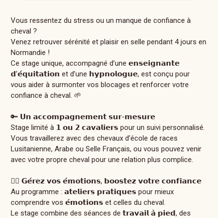
Vous ressentez du stress ou un manque de confiance à
cheval ?
Venez retrouver sérénité et plaisir en selle pendant 4 jours en
Normandie !
Ce stage unique, accompagné d’une 𝗲𝗻𝘀𝗲𝗶𝗴𝗻𝗮𝗻𝘁𝗲
𝗱’𝗲́𝗾𝘂𝗶𝘁𝗮𝘁𝗶𝗼𝗻 et d’une 𝗵𝘆𝗽𝗻𝗼𝗹𝗼𝗴𝘂𝗲, est conçu pour
vous aider à surmonter vos blocages et renforcer votre
confiance à cheval. 🌱
🔑 𝗨𝗻 𝗮𝗰𝗰𝗼𝗺𝗽𝗮𝗴𝗻𝗲𝗺𝗲𝗻𝘁 𝘀𝘂𝗿-𝗺𝗲𝘀𝘂𝗿𝗲
Stage limité à 𝟭 𝗼𝘂 𝟮 𝗰𝗮𝘃𝗮𝗹𝗶𝗲𝗿𝘀 pour un suivi personnalisé.
Vous travaillerez avec des chevaux d’école de races
Lusitanienne, Arabe ou Selle Français, ou vous pouvez venir
avec votre propre cheval pour une relation plus complice.
🧘‍♂️ 𝗚𝗲́𝗿𝗲𝘇 𝘃𝗼𝘀 𝗲́𝗺𝗼𝘁𝗶𝗼𝗻𝘀, 𝗯𝗼𝗼𝘀𝘁𝗲𝘇 𝘃𝗼𝘁𝗿𝗲 𝗰𝗼𝗻𝗳𝗶𝗮𝗻𝗰𝗲
Au programme : 𝗮𝘁𝗲𝗹𝗶𝗲𝗿𝘀 𝗽𝗿𝗮𝘁𝗶𝗾𝘂𝗲𝘀 pour mieux
comprendre vos 𝗲́𝗺𝗼𝘁𝗶𝗼𝗻𝘀 et celles du cheval.
Le stage combine des séances de 𝘁𝗿𝗮𝘃𝗮𝗶𝗹 𝗮̀ 𝗽𝗶𝗲𝗱, des