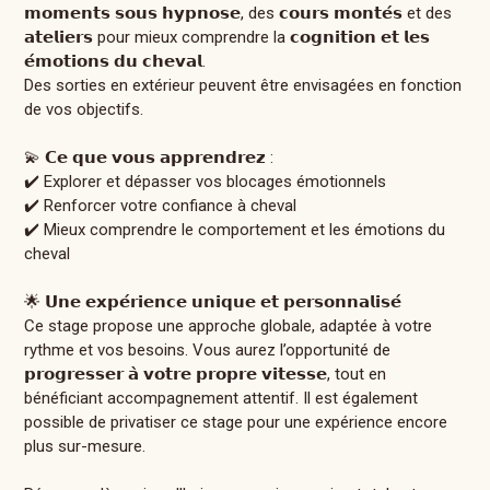
𝗺𝗼𝗺𝗲𝗻𝘁𝘀 𝘀𝗼𝘂𝘀 𝗵𝘆𝗽𝗻𝗼𝘀𝗲, des 𝗰𝗼𝘂𝗿𝘀 𝗺𝗼𝗻𝘁𝗲́𝘀 et des
𝗮𝘁𝗲𝗹𝗶𝗲𝗿𝘀 pour mieux comprendre la 𝗰𝗼𝗴𝗻𝗶𝘁𝗶𝗼𝗻 𝗲𝘁 𝗹𝗲𝘀
𝗲́𝗺𝗼𝘁𝗶𝗼𝗻𝘀 𝗱𝘂 𝗰𝗵𝗲𝘃𝗮𝗹.
Des sorties en extérieur peuvent être envisagées en fonction
de vos objectifs.
💫 𝗖𝗲 𝗾𝘂𝗲 𝘃𝗼𝘂𝘀 𝗮𝗽𝗽𝗿𝗲𝗻𝗱𝗿𝗲𝘇 :
✔️ Explorer et dépasser vos blocages émotionnels
✔️ Renforcer votre confiance à cheval
✔️ Mieux comprendre le comportement et les émotions du
cheval
🌟 𝗨𝗻𝗲 𝗲𝘅𝗽𝗲́𝗿𝗶𝗲𝗻𝗰𝗲 𝘂𝗻𝗶𝗾𝘂𝗲 𝗲𝘁 𝗽𝗲𝗿𝘀𝗼𝗻𝗻𝗮𝗹𝗶𝘀𝗲́
Ce stage propose une approche globale, adaptée à votre
rythme et vos besoins. Vous aurez l’opportunité de
𝗽𝗿𝗼𝗴𝗿𝗲𝘀𝘀𝗲𝗿 𝗮̀ 𝘃𝗼𝘁𝗿𝗲 𝗽𝗿𝗼𝗽𝗿𝗲 𝘃𝗶𝘁𝗲𝘀𝘀𝗲, tout en
bénéficiant accompagnement attentif. Il est également
possible de privatiser ce stage pour une expérience encore
plus sur-mesure.