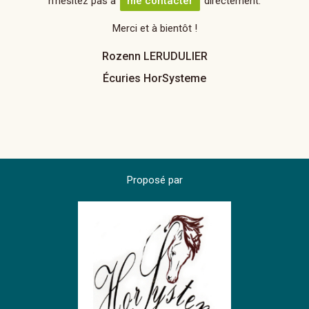
n'hésitez pas à
me contacter
directement.
Merci et à bientôt !
Rozenn LERUDULIER
Écuries HorSysteme
Proposé par