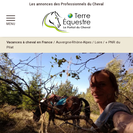
Les annonces des Professionnels du Cheval
MENU
Vacances à cheval en France
/
Auvergne-Rhône-Alpes
/
Loire
/
※ PNR du
Pilat