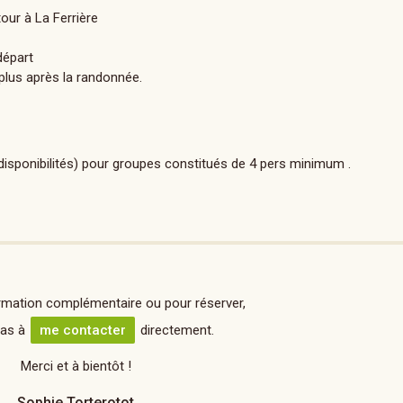
our à La Ferrière
 départ
 plus après la randonnée.
isponibilités) pour groupes constitués de 4 pers minimum .
rmation complémentaire ou pour réserver,
pas à
me contacter
directement.
Merci et à bientôt !
Sophie Torterotot