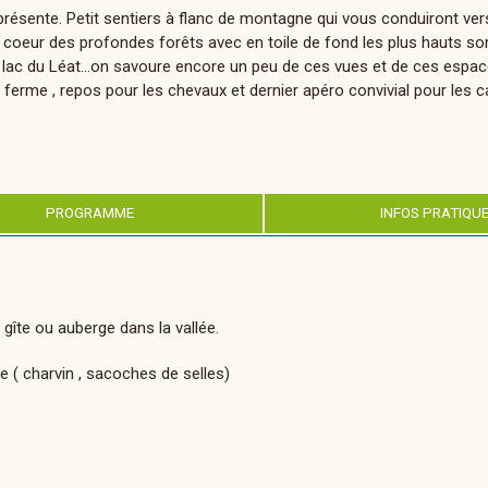
résente. Petit sentiers à flanc de montagne qui vous conduiront ve
au coeur des profondes forêts avec en toile de fond les plus hauts 
, le lac du Léat...on savoure encore un peu de ces vues et de ces espa
ferme , repos pour les chevaux et dernier apéro convivial pour les ca
PROGRAMME
INFOS PRATIQU
 gîte ou auberge dans la vallée.
e ( charvin , sacoches de selles)