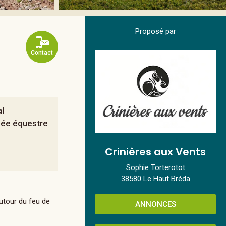
Proposé par
Contact
al
ée équestre
Crinières aux Vents
Sophie Torterotot
38580 Le Haut Bréda
autour du feu de
ANNONCES