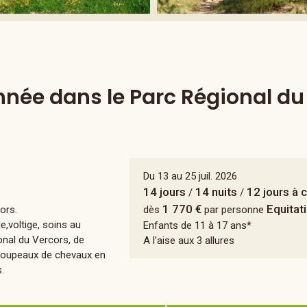
nnée dans le Parc Régional du
Du 13 au 25 juil. 2026
14 jours
14 nuits
12 jours à 
/
/
1 770 €
Equitat
ors.
dès
par personne
de,voltige, soins au
Enfants de 11 à 17 ans*
onal du Vercors, de
A l'aise aux 3 allures
 troupeaux de chevaux en
.