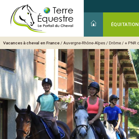
ÉQUITATION
Vacances à cheval en France
/
Auvergne-Rhône-Alpes
/
Drôme
/
※ PNR d