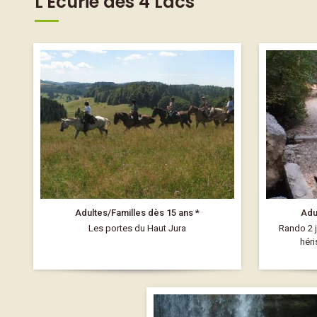
L'Écurie des 4 Lacs
Adultes/Familles dès 15 ans *
Adu
Les portes du Haut Jura
Rando 2 j
héri