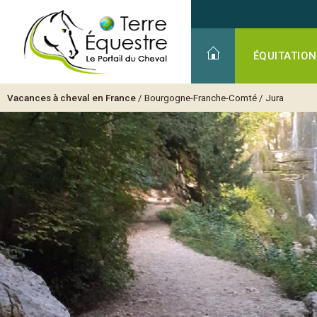
ÉQUITATION
Vacances à cheval en France
/
Bourgogne-Franche-Comté
/
Jura