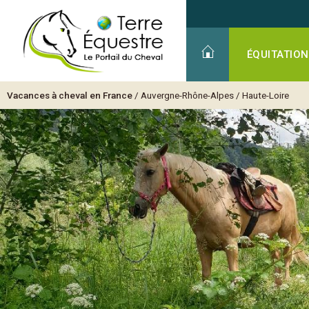
ÉQUITATION
Vacances à cheval en France
/
Auvergne-Rhône-Alpes
/
Haute-Loire