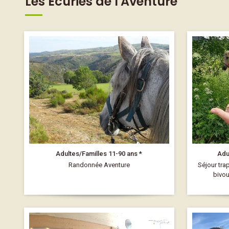
Les Écuries de l'Aventure
Adultes/Familles 11-90 ans *
Adu
Randonnée Aventure
Séjour tra
bivou