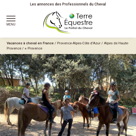
Les annonces des Professionnels du Cheval
MENU
Vacances à cheval en France
/
Provence-Alpes-Côte d'Azur
/
Alpes de Haute-
Provence
/
※ Provence