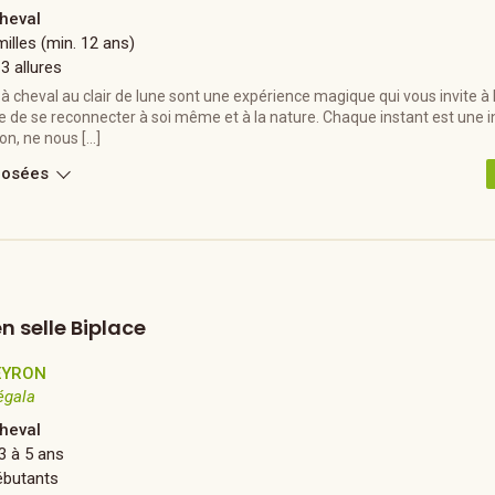
heval
illes (min. 12 ans)
 3 allures
à cheval au clair de lune sont une expérience magique qui vous invite à 
 de se reconnecter à soi même et à la nature. Chaque instant est une in
on, ne nous […]
posées
n selle Biplace
EYRON
égala
heval
3 à 5 ans
ébutants