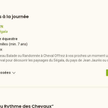
 à la journée
RN
égala
 équestre
illes (min. 7 ans)
ux
deau Balade ou Randonnée à Cheval Offrez à vos proches un moment un
val pour découvrir les paysages du Ségala, du pays de Jean Jaurès ou de
posées
l au Rythme des Chevaux”