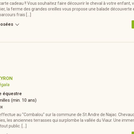
arte cadeau !! Vous souhaitez faire découvrir le cheval à votre enfant, 
er, la ferme des grandes oreilles vous propose une balade découverte 
 parcours frais […]
posées
EYRON
égala
 équestre
illes (min. 10 ans)
ux
'effectue au "Combalou" sur la commune de St Andre de Najac. Chevau
es, les anciennes terrasses qui surplombe la vallée du Viaur. Une immer
tout public. […]