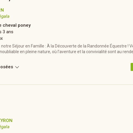
RN
égala
e cheval poney
s 3 ans
ux
notre Séjour en Famille : À la Découverte de la Randonnée Équestre ! V
noubliable en pleine nature, où l’aventure et la convivialité sont au ren
posées
EYRON
égala