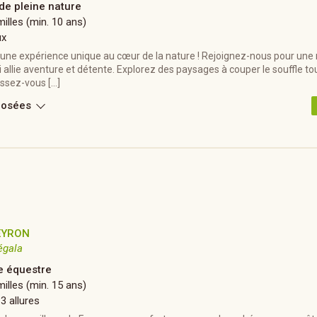
 de pleine nature
illes (min. 10 ans)
ux
 une expérience unique au cœur de la nature ! Rejoignez-nous pour un
 allie aventure et détente. Explorez des paysages à couper le souffle t
aissez-vous […]
posées
EYRON
égala
 équestre
illes (min. 15 ans)
 3 allures