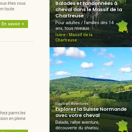
Balades et randonnées à
vous êtes vous
cheval dans le Massif de la
en toute
Chartreuse
Pour adultes / familles dès 14
En savoir +
ans, tous niveaux
Isère - Massif de la
Chartreuse
Equitrait Aventures
Explorez la Suisse Normande
chez parmi les
avec votre cheval
sion en pleine
Balade, rallye aventure,
découverte du shiatsu…