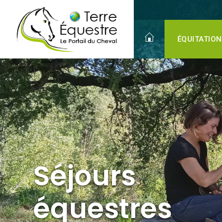
Séjours
équestres
ÉQUITATION
Séjours
équestres