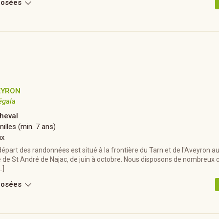
posées
EYRON
égala
heval
illes (min. 7 ans)
ux
départ des randonnées est situé à la frontière du Tarn et de l'Aveyron 
de St André de Najac, de juin à octobre. Nous disposons de nombreux 
…]
posées