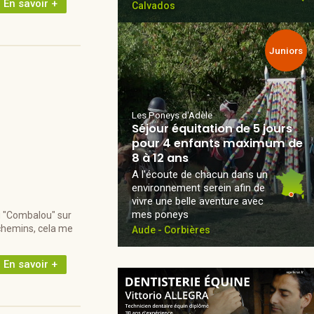
En savoir +
Calvados
Juniors
Les Poneys d'Adèle
Séjour équitation de 5 jours
pour 4 enfants maximum de
8 à 12 ans
A l'écoute de chacun dans un
environnement serein afin de
vivre une belle aventure avec
mes poneys
au "Combalou" sur
chemins, cela me
Aude - Corbières
En savoir +