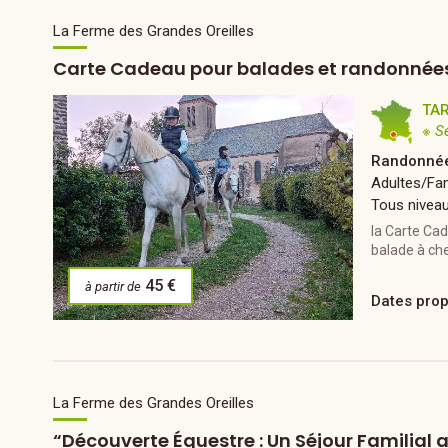
La Ferme des Grandes Oreilles
Carte Cadeau pour balades et randonnées
TA
※ S
Randonnée
Adultes/Fam
Tous nivea
la Carte Ca
balade à che
45 €
à partir de
Dates pro
La Ferme des Grandes Oreilles
“Découverte Équestre : Un Séjour Familia