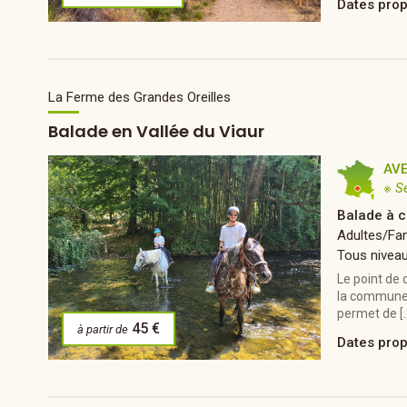
Dates pro
La Ferme des Grandes Oreilles
Balade en Vallée du Viaur
AV
※ S
Balade à c
Adultes/Fam
Tous nivea
Le point de 
la commune 
permet de [
45 €
à partir de
Dates pro