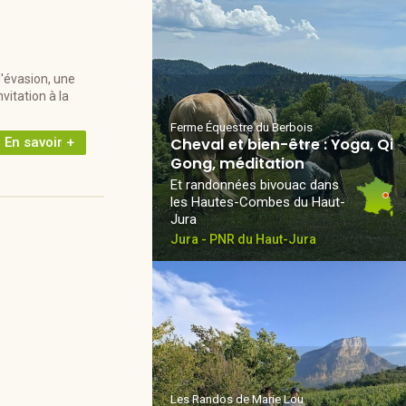
l'évasion, une
vitation à la
Ferme Équestre du Berbois
En savoir +
Cheval et bien-être : Yoga, Qi
Gong, méditation
Et randonnées bivouac dans
les Hautes-Combes du Haut-
Jura
Jura - PNR du Haut-Jura
Les Randos de Marie Lou