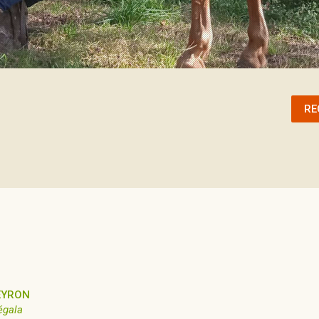
RE
EYRON
égala