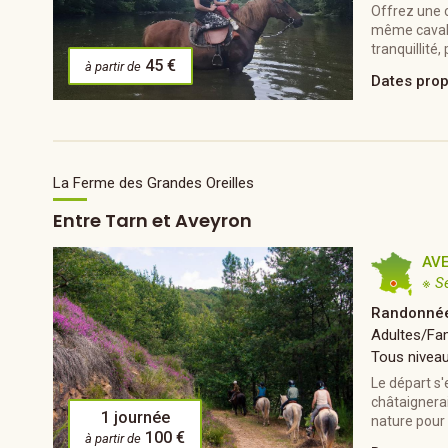
Offrez une c
même cavali
tranquillité,
45 €
à partir de
Dates pro
La Ferme des Grandes Oreilles
Entre Tarn et Aveyron
AV
※ S
Randonnée
Adultes/Fam
Tous nivea
Le départ s
châtaignerai
1 journée
nature pour 
100 €
à partir de