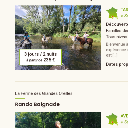
TA
※ S
Découvert
Familles dè
Tous nivea
Bienvenue à 
expérience i
3 jours / 2 nuits
est […]
235 €
à partir de
Dates pro
La Ferme des Grandes Oreilles
Rando Baignade
AV
※ S