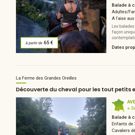
Balade à c
Adultes/Fam
A l'aise aux
Les balades 
façon unique
contemplati
65 €
à partir de
Dates pro
La Ferme des Grandes Oreilles
Découverte du cheval pour les tout petits e
AV
※ S
Balade à c
Enfants de 
Cavaliers d