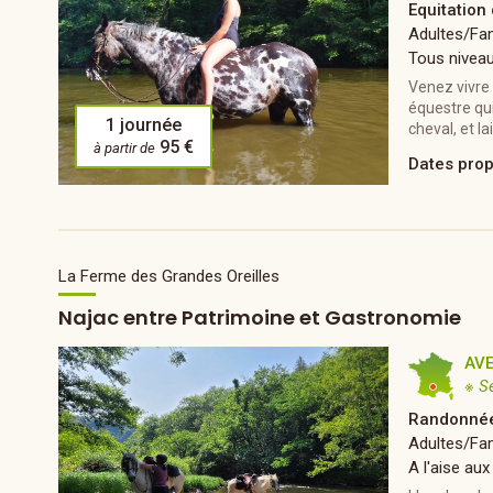
Equitation
Adultes/Fam
Tous nivea
Venez vivre
équestre qui
1 journée
cheval, et l
95 €
à partir de
Dates pro
La Ferme des Grandes Oreilles
Najac entre Patrimoine et Gastronomie
AV
※ S
Randonnée
Adultes/Fam
A l'aise aux