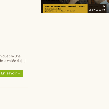
ique : 🐴 Une
 la vallée du […]
En savoir +