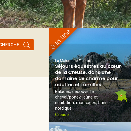
CHERCHE
La Maison de Fleurat
Séjours équestres au cœur
de la Creuse, dans une
domaine de charme pour
adultes et familles
Balades, découverte
cheval/poney, jeûne et
équitation, massages, bain
nordique...
Creuse