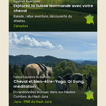
Equitrait Aventures
Explorez la Suisse Normande avec votre
cheval
Balade, rallye aventure, découverte du
shiatsu…
Calvados
Ferme Équestre du Berbois
Cheval et bien-être : Yoga, Qi Gong,
méditation
Et randonnées bivouac dans les Hautes-
Combes du Haut-Jura
Jura - PNR du Haut-Jura