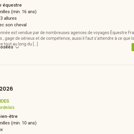
 équestre
illes (min. 16 ans)
 3 allures
ec son cheval
nnée est vendue par de nombreuses agences de voyages Équestre Fra
, gage de sérieux et de compétence, aussi il faut s'attendre à ce que l
ée tout au long du […]
posées
 2026
NDES
ordelais
bien-être
illes (min. 10 ans)
ux