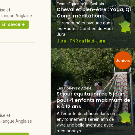
Ferme Équestre du Berbois
Cheval et bien-être : Yoga, Qi
se et
Gong, méditation
a langue Anglaise
Et randonnées bivouac dans
En savoir +
les Hautes-Combes du Haut-
Jura
Jura - PNR du Haut-Jura
Juniors
Les Poneys d'Adèle
Séjour équitation de 5 jours
pour 4 enfants maximum de
8 à 12 ans
A l'écoute de chacun dans un
se et
environnement serein afin de
a langue Anglaise
vivre une belle aventure avec
mes poneys