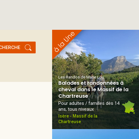
CHERCHE
Les Randos de Marie Lou
Balades et randonnées à
cheval dans le Massif de la
Chartreuse
Pour adultes / familles dès 14
ans, tous niveaux
Isère - Massif de la
Chartreuse