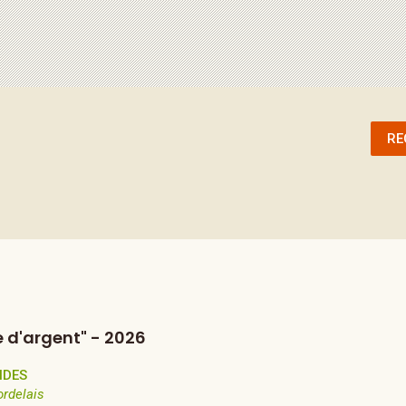
RE
e d'argent" - 2026
NDES
ordelais