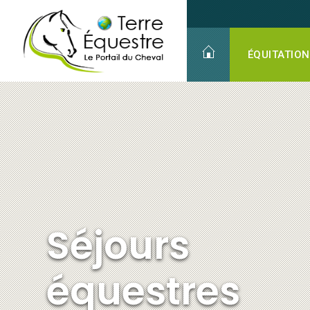
Séjours
équestres
ÉQUITATION
Séjours
équestres