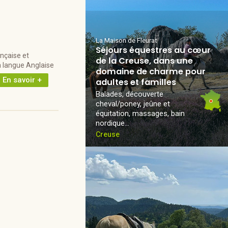
La Maison de Fleurat
Séjours équestres au cœur
nçaise et
de la Creuse, dans une
a langue Anglaise
domaine de charme pour
En savoir +
adultes et familles
Balades, découverte
cheval/poney, jeûne et
équitation, massages, bain
nordique...
Creuse