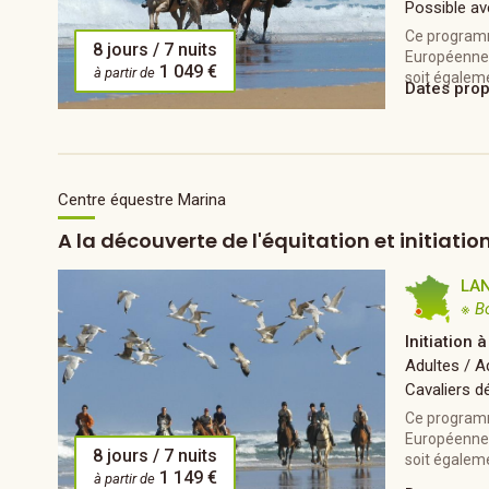
Possible av
Ce programm
8 jours / 7 nuits
Européennes 
1 049 €
à partir de
soit égaleme
Dates pro
Centre équestre Marina
A la découverte de l'équitation et initiati
LA
※ B
Initiation à
Adultes / 
Cavaliers d
Ce programm
Européennes 
8 jours / 7 nuits
soit égaleme
1 149 €
à partir de