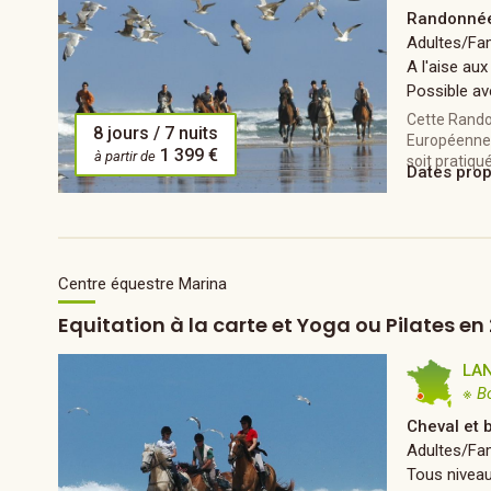
Randonnée
Adultes/Fam
A l'aise aux
Possible av
Cette Rando
8 jours / 7 nuits
Européennes 
1 399 €
à partir de
soit pratiqu
Dates pro
Centre équestre Marina
Equitation à la carte et Yoga ou Pilates en
LA
※ B
Cheval et 
Adultes/Fam
Tous nivea