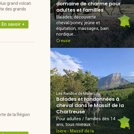
domaine de charme pour
plus grand volcan
cte des grands
adultes et familles
Balades, découverte
cheval/poney, jeûne et
En savoir +
équitation, massages, bain
nordique...
Creuse
Les Randos de Marie Lou
Balades et randonnées à
cheval dans le Massif de la
Chartreuse
rte de la Région
Pour adultes / familles dès 14
ans, tous niveaux
Isère - Massif de la