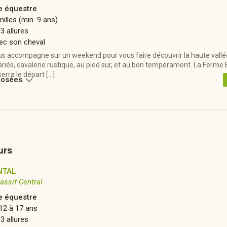
 équestre
illes (min. 9 ans)
 3 allures
ec son cheval
s accompagne sur un weekend pour vous faire découvrir la haute vallée 
variés, cavalerie rustique, au pied sur, et au bon tempérament. La Ferme
erra le départ […]
posées
urs
NTAL
assif Central
 équestre
12 à 17 ans
 3 allures