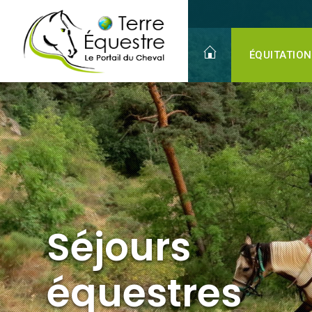
Séjours
équestres
ÉQUITATION
Séjours
équestres