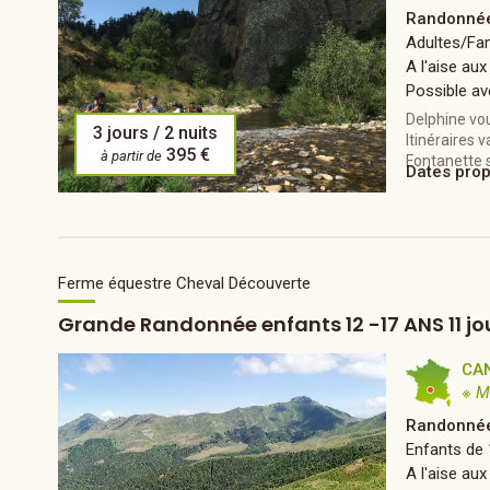
Randonnée
Adultes/Fam
A l'aise aux
Possible av
Delphine vou
3 jours / 2 nuits
Itinéraires 
395 €
à partir de
Fontanette s
Dates pro
Ferme équestre Cheval Découverte
Grande Randonnée enfants 12 -17 ANS 11 jo
CA
※ M
Randonnée
Enfants de 
A l'aise aux