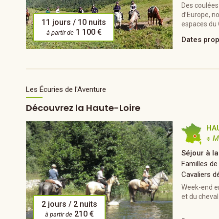
Des coulées
d’Europe, n
11 jours / 10 nuits
espaces du 
1 100 €
à partir de
Dates pro
Les Écuries de l'Aventure
Découvrez la Haute-Loire
HA
※ M
Séjour à l
Familles de
Cavaliers d
Week-end en
et du cheval
2 jours / 2 nuits
210 €
à partir de