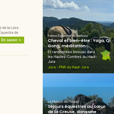
de la Loire.
 Équestre de
Ferme Équestre du Berbois
En savoir +
Cheval et bien-être : Yoga, Qi
Gong, méditation
Et randonnées bivouac dans
les Hautes-Combes du Haut-
Jura
Jura - PNR du Haut-Jura
La Maison de Fleurat
Séjours équestres au cœur
de la Creuse, dans une