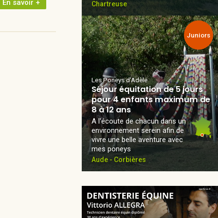
En savoir +
Chartreuse
Juniors
Les Poneys d'Adèle
Séjour équitation de 5 jours
pour 4 enfants maximum de
8 à 12 ans
A l'écoute de chacun dans un
environnement serein afin de
vivre une belle aventure avec
mes poneys
Aude - Corbières