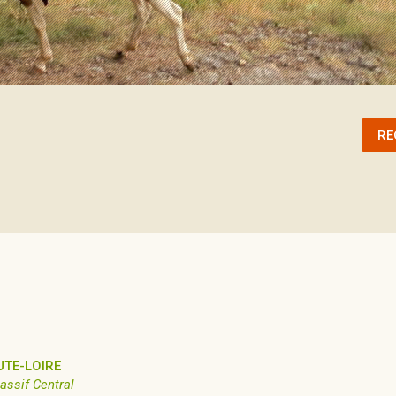
RE
UTE-LOIRE
assif Central