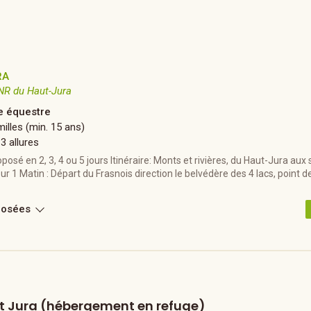
RA
NR du Haut-Jura
 équestre
illes (min. 15 ans)
 3 allures
oposé en 2, 3, 4 ou 5 jours Itinéraire: Monts et rivières, du Haut-Jura aux 
r 1 Matin : Départ du Frasnois direction le belvédère des 4 lacs, point
posées
t Jura (hébergement en refuge)