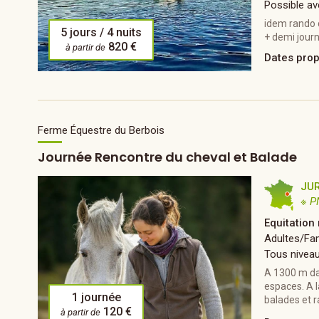
Possible av
idem rando 
5 jours / 4 nuits
+ demi jour
820 €
à partir de
Dates pro
Ferme Équestre du Berbois
Journée Rencontre du cheval et Balade
JU
※ P
Equitation 
Adultes/Fam
Tous nivea
A 1300 m dan
espaces. A l
1 journée
balades et 
120 €
à partir de