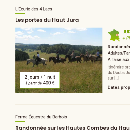
L'Écurie des 4 Lacs
Les portes du Haut Jura
JU
※ P
Randonnée
Adultes/Fam
A l'aise aux
Itinéraire pr
du Doubs Jou
2 jours / 1 nuit
sur […]
400 €
à partir de
Dates pro
Ferme Équestre du Berbois
Randonnée sur les Hautes Combes du Hau