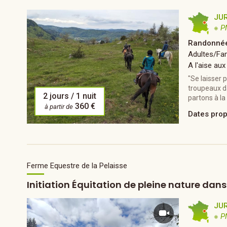
JU
※ P
Randonnée
Adultes/Fam
A l'aise aux
"Se laisser 
troupeaux d
2 jours / 1 nuit
partons à la
360 €
à partir de
Dates pro
Ferme Equestre de la Pelaisse
Initiation Équitation de pleine nature dan
JU
※ P