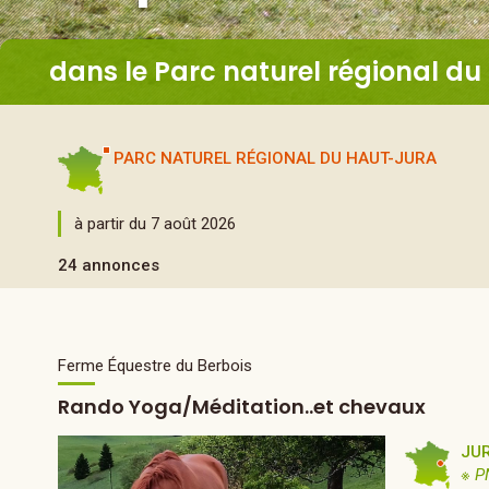
dans le Parc naturel régional d
PARC NATUREL RÉGIONAL DU HAUT-JURA
à partir du 7 août 2026
24 annonces
Ferme Équestre du Berbois
Rando Yoga/Méditation..et chevaux
JU
※ P