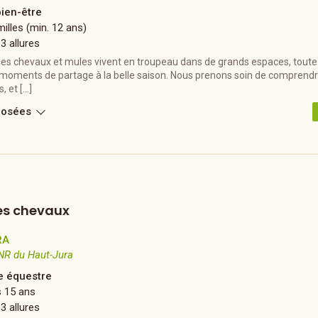
bien-être
illes (min. 12 ans)
 3 allures
les chevaux et mules vivent en troupeau dans de grands espaces, toute 
 moments de partage à la belle saison. Nous prenons soin de comprendr
, et […]
posées
es chevaux
RA
NR du Haut-Jura
 équestre
s 15 ans
 3 allures