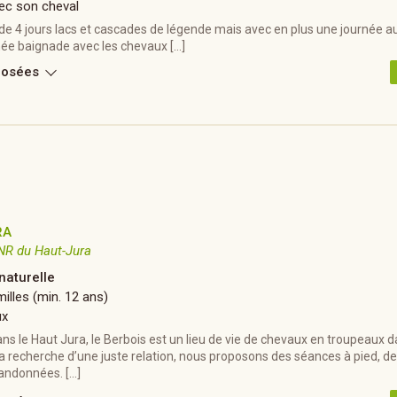
ec son cheval
de 4 jours lacs et cascades de légende mais avec en plus une journée a
née baignade avec les chevaux […]
posées
RA
NR du Haut-Jura
naturelle
illes (min. 12 ans)
ux
s le Haut Jura, le Berbois est un lieu de vie de chevaux en troupeaux 
a recherche d’une juste relation, nous proposons des séances à pied, de
randonnées. […]