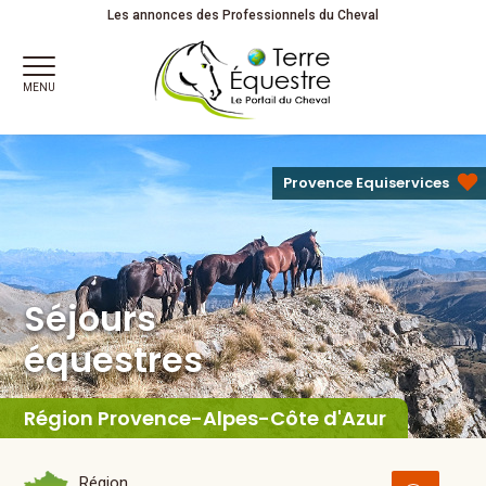
Séjours
équestres
Les annonces des Professionnels du Cheval
MENU
Provence Equiservices
Séjours
équestres
Région Provence-Alpes-Côte d'Azur
Région