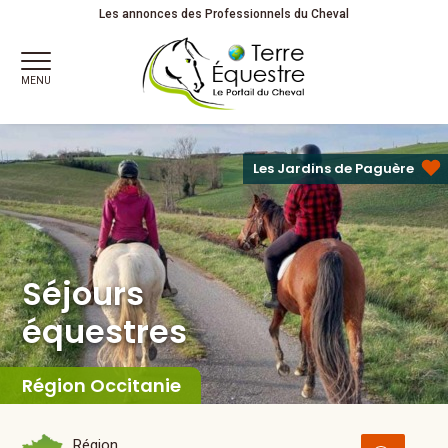
Séjours
équestres
Les annonces des Professionnels du Cheval
MENU
Les Jardins de Paguère
Séjours
équestres
Région Occitanie
Région