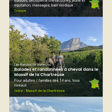
Balades, découverte cheval/poney, jeûne et
équitation, massages, bain nordique...
Creuse
Les Randos de Marie Lou
Balades et randonnées à cheval dans le
Massif de la Chartreuse
Pour adultes / familles dès 14 ans, tous
niveaux
Isère - Massif de la Chartreuse