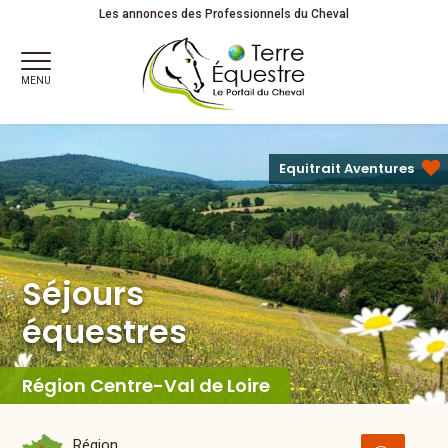
Séjours
équestres
Les annonces des Professionnels du Cheval
MENU
Equitrait Aventures
Séjours
équestres
Région Centre-Val de Loire
Région