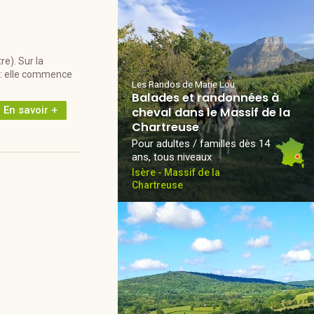
e). Sur la
! : elle commence
Les Randos de Marie Lou
Balades et randonnées à
En savoir +
cheval dans le Massif de la
Chartreuse
Pour adultes / familles dès 14
ans, tous niveaux
Isère - Massif de la
Chartreuse