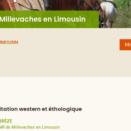
 Millevaches en Limousin
LIMOUSIN
RE
itation western et éthologique
RRÈZE
NR de Millevaches en Limousin