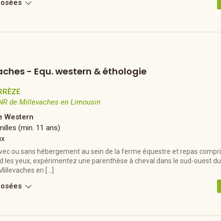
posées
vaches - Equ. western & éthologie
RRÈZE
NR de Millevaches en Limousin
 Western
illes (min. 11 ans)
ux
vec ou sans hébergement au sein de la ferme équestre et repas compris
d les yeux, expérimentez une parenthèse à cheval dans le sud-ouest du
Millevaches en […]
posées