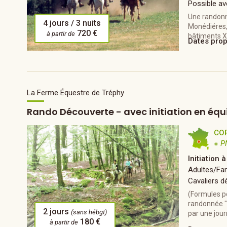
Possible av
Une randonn
4 jours / 3 nuits
Monédiéres, 
720 €
à partir de
bâtiments XI
Dates pro
La Ferme Équestre de Tréphy
Rando Découverte - avec initiation en équ
CO
※ P
Initiation 
Adultes/Fam
Cavaliers d
(Formules p
randonnée "
2 jours
(sans hébgt)
par une jour
180 €
à partir de