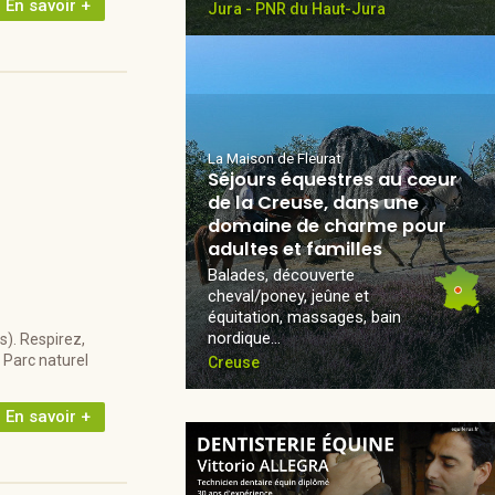
En savoir +
Jura - PNR du Haut-Jura
La Maison de Fleurat
Séjours équestres au cœur
de la Creuse, dans une
domaine de charme pour
adultes et familles
Balades, découverte
cheval/poney, jeûne et
équitation, massages, bain
nordique...
). Respirez,
 Parc naturel
Creuse
En savoir +