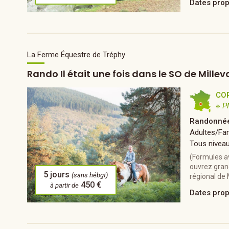
Dates pro
La Ferme Équestre de Tréphy
Rando Il était une fois dans le SO de Mille
CO
※ P
Randonnée
Adultes/Fam
Tous nivea
(Formules a
ouvrez gran
5 jours
(sans hébgt)
régional de 
450 €
à partir de
Dates pro