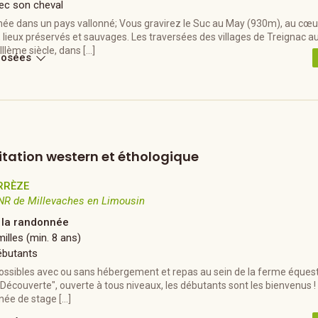
ec son cheval
ée dans un pays vallonné; Vous gravirez le Suc au May (930m), au cœu
lieux préservés et sauvages. Les traversées des villages de Treignac au
IIème siècle, dans […]
posées
itation western et éthologique
RRÈZE
NR de Millevaches en Limousin
à la randonnée
illes (min. 8 ans)
ébutants
ossibles avec ou sans hébergement et repas au sein de la ferme équestr
Découverte", ouverte à tous niveaux, les débutants sont les bienvenus 
née de stage […]