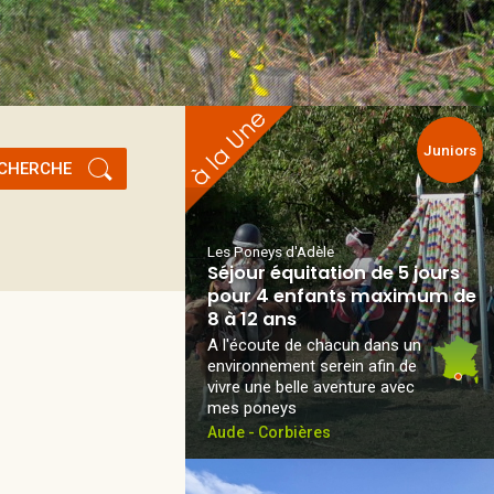
Juniors
CHERCHE
Les Poneys d'Adèle
Séjour équitation de 5 jours
pour 4 enfants maximum de
8 à 12 ans
A l'écoute de chacun dans un
environnement serein afin de
vivre une belle aventure avec
mes poneys
Aude - Corbières