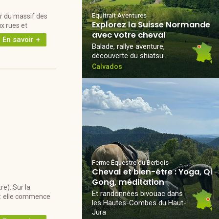
Equitrait Aventures
r du massif des
Explorez la Suisse Normande
x rues et
avec votre cheval
En savoir +
Balade, rallye aventure,
découverte du shiatsu…
Calvados
Ferme Équestre du Berbois
Cheval et bien-être : Yoga, Qi
Gong, méditation
e). Sur la
Et randonnées bivouac dans
! : elle commence
les Hautes-Combes du Haut-
Jura