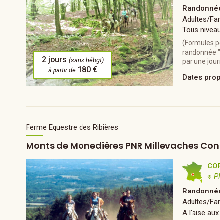
Randonnée
Adultes/Fam
Tous nivea
(Formules p
randonnée "
2 jours
(sans hébgt)
par une jour
180 €
à partir de
Dates pro
Ferme Equestre des Ribières
Monts de Monedières PNR Millevaches Con
CO
※ P
Randonnée
Adultes/Fam
A l'aise aux