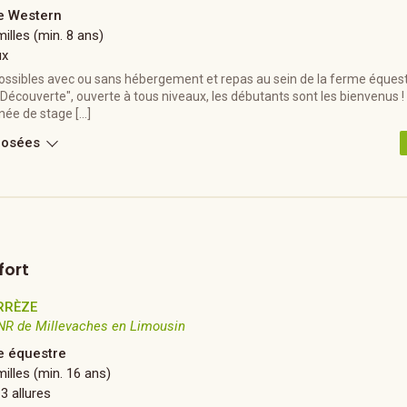
 Western
illes (min. 8 ans)
ux
ossibles avec ou sans hébergement et repas au sein de la ferme équestr
Découverte", ouverte à tous niveaux, les débutants sont les bienvenus 
née de stage […]
posées
fort
RRÈZE
NR de Millevaches en Limousin
 équestre
illes (min. 16 ans)
 3 allures