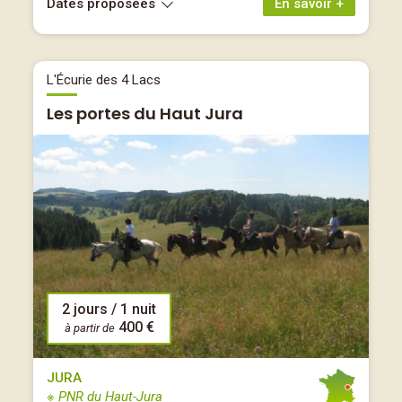
Dates proposées
En savoir +
L'Écurie des 4 Lacs
Les portes du Haut Jura
2 jours / 1 nuit
400 €
à partir de
JURA
※ PNR du Haut-Jura