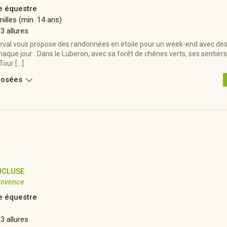
 équestre
illes (min. 14 ans)
 3 allures
eval vous propose des randonnées en étoile pour un week-end avec des
haque jour : Dans le Luberon, avec sa forêt de chênes verts, ses sentiers
Tour […]
posées
UCLUSE
rovence
 équestre
 3 allures