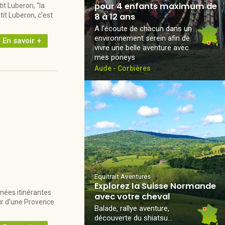
pour 4 enfants maximum de
it Luberon, "la
it Luberon, c’est
8 à 12 ans
A l'écoute de chacun dans un
environnement serein afin de
En savoir +
vivre une belle aventure avec
mes poneys
Aude - Corbières
Equitrait Aventures
Explorez la Suisse Normande
nées itinérantes
avec votre cheval
œur d'une Provence
Balade, rallye aventure,
découverte du shiatsu…