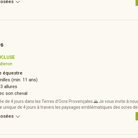
posées
es
UCLUSE
uberon
 équestre
illes (min. 11 ans)
 3 allures
ec son cheval
 de 4 jours dans les Terres d’Ocre Provençales 🌄 Je vous invite à nou
e unique de 4 jours à travers les paysages emblématiques des ocres de
posées