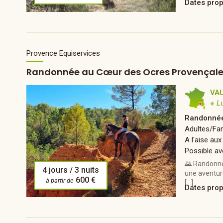
Dates pro
Provence Equiservices
Randonnée au Cœur des Ocres Provençal
VA
※ L
Randonnée
Adultes/Fam
A l'aise aux
Possible av
🌄 Randonnée
4 jours / 3 nuits
une aventur
600 €
à partir de
[…]
Dates pro