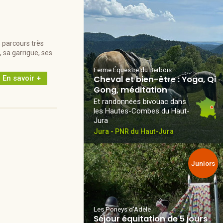
 parcours très
, sa garrigue, ses
Ferme Équestre du Berbois
En savoir +
Cheval et bien-être : Yoga, Qi
Gong, méditation
Et randonnées bivouac dans
les Hautes-Combes du Haut-
Jura
Jura - PNR du Haut-Jura
Juniors
Les Poneys d'Adèle
Séjour équitation de 5 jours