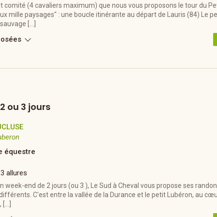
it comité (4 cavaliers maximum) que nous vous proposons le tour du Pet
 mille paysages" : une boucle itinérante au départ de Lauris (84) Le pet
 sauvage […]
posées
 ou 3 jours
UCLUSE
uberon
 équestre
 3 allures
n week-end de 2 jours (ou 3 ), Le Sud à Cheval vous propose ses randon
s différents. C'est entre la vallée de la Durance et le petit Lubéron, au c
 […]