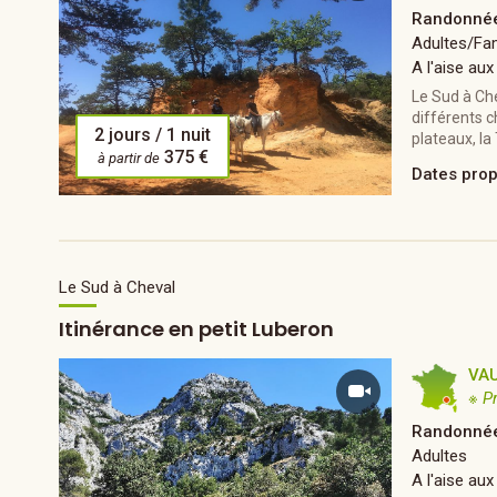
Randonnée
Adultes/Fam
A l'aise aux
Le Sud à Ch
différents c
2 jours / 1 nuit
plateaux, la 
375 €
à partir de
Dates pro
Le Sud à Cheval
Itinérance en petit Luberon
VA
※ P
Randonnée
Adultes
A l'aise aux