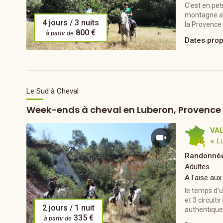
C'est en pet
montagne aux
4 jours / 3 nuits
la Provence
800 €
à partir de
Dates pro
Le Sud à Cheval
Week-ends à cheval en Luberon, Provence 2
VA
※ L
Randonnée
Adultes
A l'aise aux
le temps d'u
et 3 circuit
2 jours / 1 nuit
authentique,
335 €
à partir de