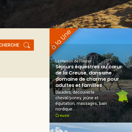
CHERCHE
La Maison de Fleurat
Séjours équestres au cœur
de la Creuse, dans une
domaine de charme pour
adultes et familles
Balades, découverte
cheval/poney, jeûne et
équitation, massages, bain
nordique...
Creuse