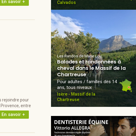
En savoir +
Calvados
Les Randos de Marie Lou
Balades et randonnées à
cheval dans le Massif de la
Chartreuse
Pour adultes / familles dès 14
ans, tous niveaux
Isère - Massif de la
Chartreuse
s rejoindre pour
 Provence, entre
En savoir +