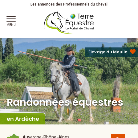
Randonnées équestres
Les annonces des Professionnels du Cheval
MENU
Élevage du Moulin
Randonnées équestres
en Ardèche
Auvergne-Rhône-Alpes