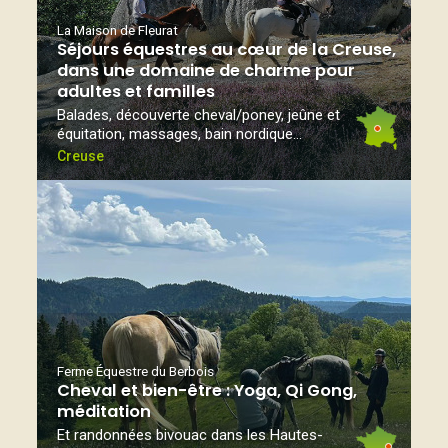
La Maison de Fleurat
Séjours équestres au cœur de la Creuse,
dans une domaine de charme pour
adultes et familles
Balades, découverte cheval/poney, jeûne et
équitation, massages, bain nordique...
Creuse
Ferme Équestre du Berbois
Cheval et bien-être : Yoga, Qi Gong,
méditation
Et randonnées bivouac dans les Hautes-