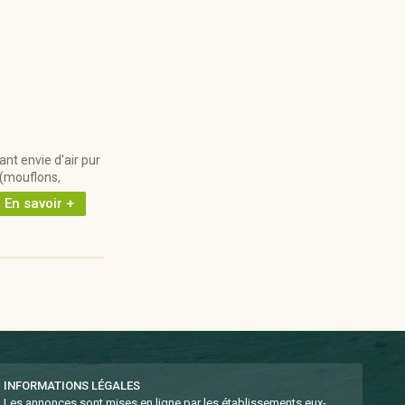
t envie d'air pur
n (mouflons,
En savoir +
INFORMATIONS LÉGALES
Les annonces sont mises en ligne par les établissements eux-