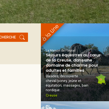
CHERCHE
La Maison de Fleurat
Séjours équestres au cœur
de la Creuse, dans une
domaine de charme pour
adultes et familles
Balades, découverte
cheval/poney, jeûne et
équitation, massages, bain
nordique...
Creuse