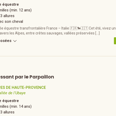
 équestre
illes (min. 12 ans)
 3 allures
ec son cheval
 équestre transfrontalière France – Italie 🇫🇷🐎🇮🇹 Cet été, vivez u
ravers les Alpes, entre crêtes sauvages, vallées préservées […]
posées
sant par le Parpaillon
PES DE HAUTE-PROVENCE
allée de l'Ubaye
 équestre
illes (min. 14 ans)
 3 allures