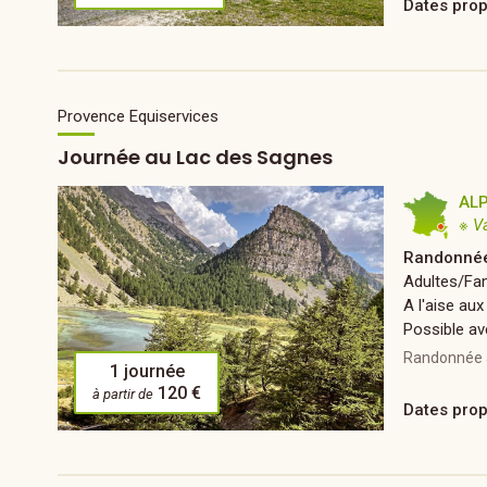
Dates pro
Provence Equiservices
Journée au Lac des Sagnes
AL
※ V
Randonnée
Adultes/Fam
A l'aise aux
Possible av
Randonnée à
1 journée
120 €
à partir de
Dates pro