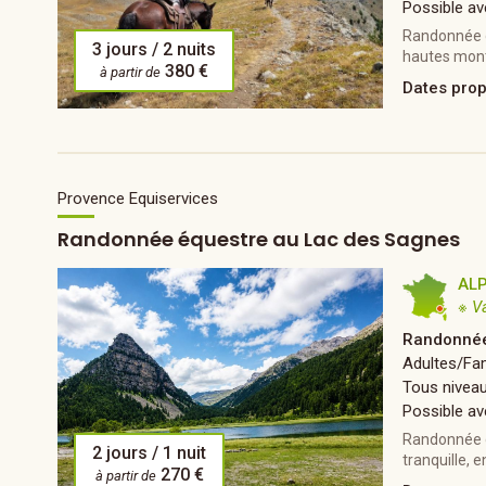
Possible av
Randonnée de
3 jours / 2 nuits
hautes monta
380 €
à partir de
Dates pro
Provence Equiservices
Randonnée équestre au Lac des Sagnes
AL
※ V
Randonnée
Adultes/Fam
Tous nivea
Possible av
Randonnée d
2 jours / 1 nuit
tranquille, 
270 €
à partir de