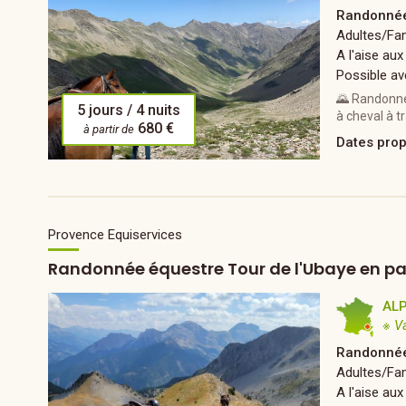
Randonnée
Adultes/Fam
A l'aise aux
Possible av
🌄 Randonnée
5 jours / 4 nuits
à cheval à t
680 €
à partir de
Dates pro
Provence Equiservices
Randonnée équestre Tour de l'Ubaye en pas
AL
※ V
Randonnée
Adultes/Fam
A l'aise aux