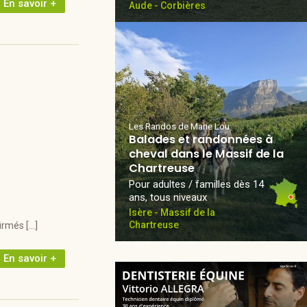
En savoir +
Aude - Corbières
Les Randos de Marie Lou
Balades et randonnées à
cheval dans le Massif de la
Chartreuse
Pour adultes / familles dès 14
ans, tous niveaux
Isère - Massif de la
Chartreuse
irmés […]
En savoir +