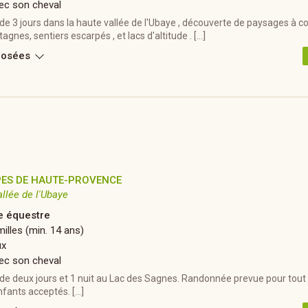
ec son cheval
 3 jours dans la haute vallée de l'Ubaye , découverte de paysages à cou
gnes, sentiers escarpés , et lacs d'altitude . […]
posées
PES DE HAUTE-PROVENCE
allée de l'Ubaye
 équestre
illes (min. 14 ans)
ux
ec son cheval
e deux jours et 1 nuit au Lac des Sagnes. Randonnée prevue pour tout 
enfants acceptés. […]