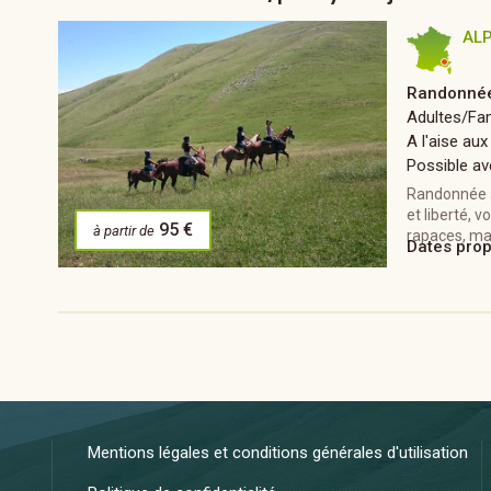
AL
Randonnée
Adultes/Fam
A l'aise aux
Possible av
Randonnée à
et liberté, 
95 €
à partir de
rapaces, ma
Dates pro
Mentions légales et conditions générales d'utilisation