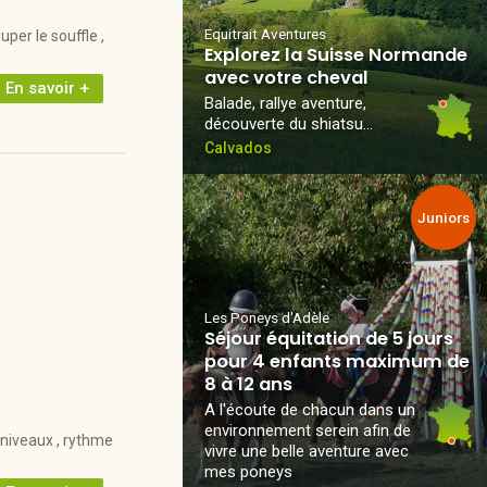
Equitrait Aventures
per le souffle ,
Explorez la Suisse Normande
avec votre cheval
En savoir +
Balade, rallye aventure,
découverte du shiatsu…
Calvados
Juniors
Les Poneys d'Adèle
Séjour équitation de 5 jours
pour 4 enfants maximum de
8 à 12 ans
A l'écoute de chacun dans un
environnement serein afin de
niveaux , rythme
vivre une belle aventure avec
mes poneys