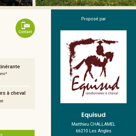
Proposé par
Contact
tinérante
ans*
urs à cheval
ne
Equisud
Matthieu CHALLAMEL
66210 Les Angles
ES