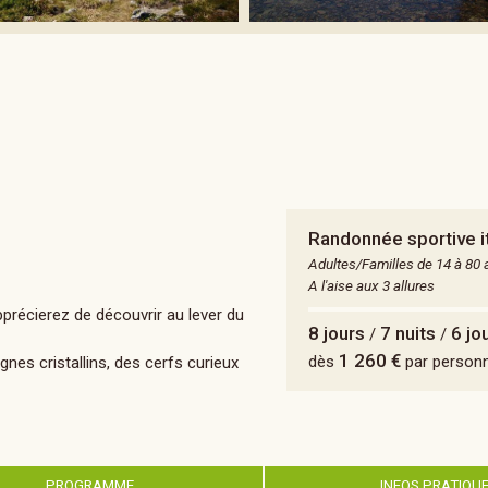
Randonnée sportive i
Adultes/Familles de 14 à 80 
A l'aise aux 3 allures
récierez de découvrir au lever du
8 jours
7 nuits
6 jo
/
/
1 260 €
dès
par person
es cristallins, des cerfs curieux
PROGRAMME
INFOS PRATIQU