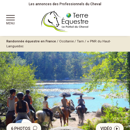
Les annonces des Professionnels du Cheval
MENU
Randonnée équestre en France
/
Occitanie
/
Tarn
/
※ PNR du Haut-
Languedoc
6 PHOTOS
VIDÉO