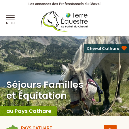
Séjours Familles
et Équitation
Partagez votre passion !
Les annonces des Professionnels du Cheval
MENU
Cheval Cathare
Séjours Familles
et Équitation
au Pays Cathare
PAYS CATHARE