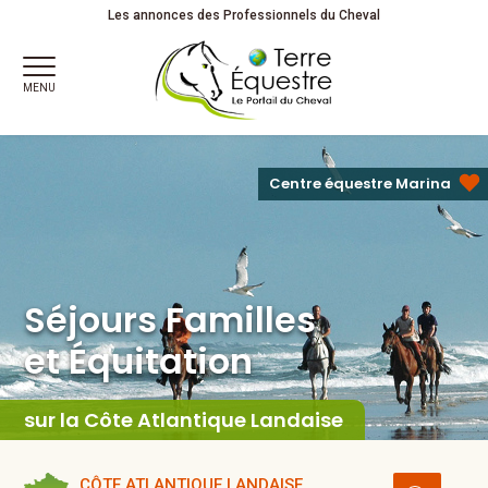
Séjours Familles
et Équitation
Partagez votre passion !
Les annonces des Professionnels du Cheval
MENU
Centre équestre Marina
Séjours Familles
et Équitation
sur la Côte Atlantique Landaise
CÔTE ATLANTIQUE LANDAISE