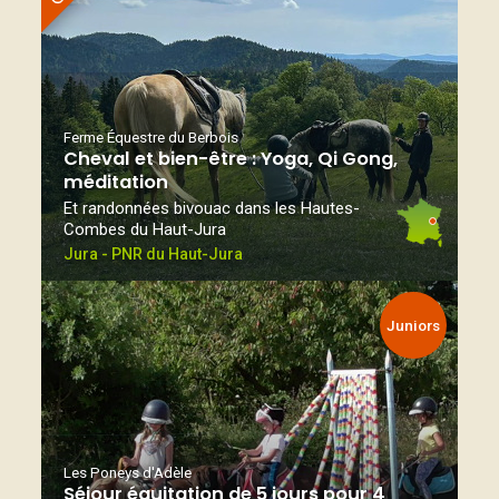
Ferme Équestre du Berbois
Cheval et bien-être : Yoga, Qi Gong,
méditation
Et randonnées bivouac dans les Hautes-
Combes du Haut-Jura
Jura - PNR du Haut-Jura
Juniors
Les Poneys d'Adèle
Séjour équitation de 5 jours pour 4