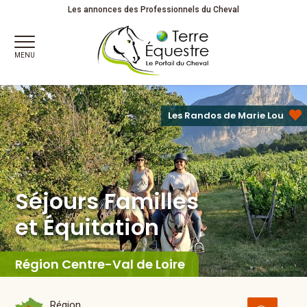
Séjours Familles
et Équitation
Partagez votre passion !
Les annonces des Professionnels du Cheval
MENU
Les Randos de Marie Lou
Séjours Familles
et Équitation
Région Centre-Val de Loire
Région