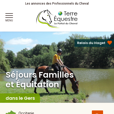
Séjours Familles
et Équitation
Partagez votre passion !
Les annonces des Professionnels du Cheval
MENU
Relais du Haget
Séjours Familles
et Équitation
dans le Gers
Occitanie