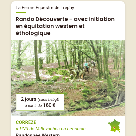
La Ferme Équestre de Tréphy
Rando Découverte - avec initiation
en équitation western et
éthologique
2 jours
(sans hébgt)
180 €
à partir de
CORRÈZE
※ PNR de Millevaches en Limousin
Randonnée Western