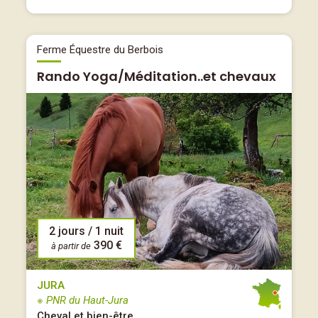
Ferme Équestre du Berbois
Rando Yoga/Méditation..et chevaux
2 jours / 1 nuit
390 €
à partir de
JURA
※ PNR du Haut-Jura
Cheval et bien-être