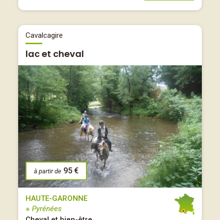
Cavalcagire
lac et cheval
95 €
à partir de
HAUTE-GARONNE
※ Pyrénées
Cheval et bien-être