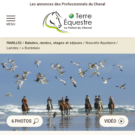
Les annonces des Professionnels du Cheval
MENU
FAMILLES
/
Balades, randos, stages et séjours
/
Nouvelle Aquitaine
/
Landes
/
※ Bordelais
6 PHOTOS
VIDÉO