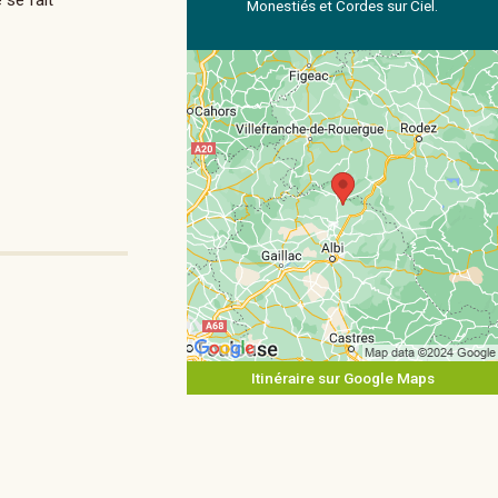
 se fait
Monestiés et Cordes sur Ciel.
Itinéraire sur Google Maps