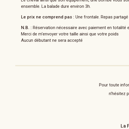
Le cheval ainsi que son équipement, une bombe vous sont
ensemble. La balade dure environ 3h.
Le prix ne comprend pas :
Une frontale. Repas partagé 
N.B. :
Réservation nécessaire avec paiement en totalité en
Merci de m'envoyer votre taille ainsi que votre poids
Aucun débutant ne sera accepté
Pour toute info
n'hésitez 
La 