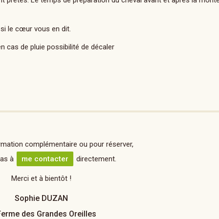
 prêtés. Le temps de préparation du cheval avant et après la monte
si le cœur vous en dit.
 cas de pluie possibilité de décaler
rmation complémentaire ou pour réserver,
pas à
me contacter
directement.
Merci et à bientôt !
Sophie DUZAN
Ferme des Grandes Oreilles