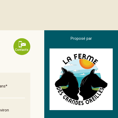
Proposé par
Contacts
 ans*
nviron