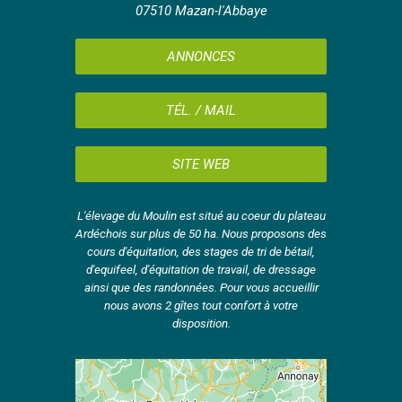
07510 Mazan-l'Abbaye
ANNONCES
TÉL. / MAIL
SITE WEB
L'élevage du Moulin est situé au coeur du plateau
Ardéchois sur plus de 50 ha. Nous proposons des
cours d'équitation, des stages de tri de bétail,
d'equifeel, d'équitation de travail, de dressage
ainsi que des randonnées. Pour vous accueillir
nous avons 2 gîtes tout confort à votre
disposition.