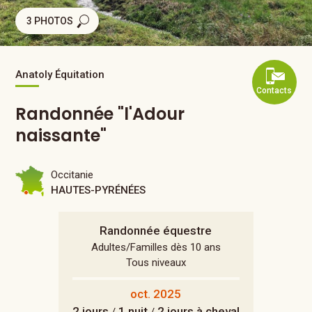
3 PHOTOS
Anatoly Équitation
Contacts
Randonnée "l'Adour
naissante"
Occitanie
HAUTES-PYRÉNÉES
Randonnée équestre
Adultes/Familles dès 10 ans
Tous niveaux
oct. 2025
2 jours
1 nuit
2 jours à cheval