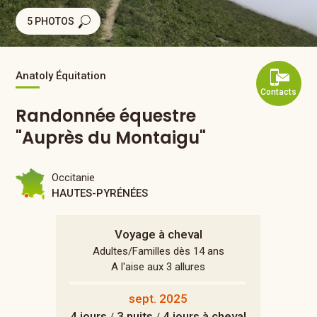
5 PHOTOS
Anatoly Équitation
Contacts
Randonnée équestre
"Auprès du Montaigu"
Occitanie
HAUTES-PYRÉNÉES
Voyage à cheval
Adultes/Familles dès 14 ans
A l'aise aux 3 allures
sept. 2025
4 jours
3 nuits
4 jours à cheval