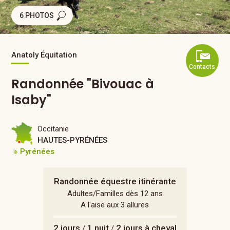
6 PHOTOS
Anatoly Équitation
Contacts
Randonnée "Bivouac à
Isaby"
Occitanie
HAUTES-PYRÉNÉES
※ Pyrénées
Randonnée équestre itinérante
Adultes/Familles dès 12 ans
A l'aise aux 3 allures
2 jours
1 nuit
2 jours à cheval
/
/