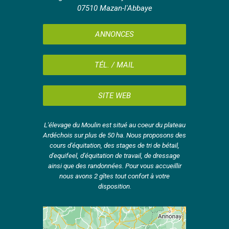
07510 Mazan-l'Abbaye
ANNONCES
TÉL. / MAIL
SITE WEB
L'élevage du Moulin est situé au coeur du plateau
Ardéchois sur plus de 50 ha. Nous proposons des
cours d'équitation, des stages de tri de bétail,
d'equifeel, d'équitation de travail, de dressage
ainsi que des randonnées. Pour vous accueillir
nous avons 2 gîtes tout confort à votre
disposition.