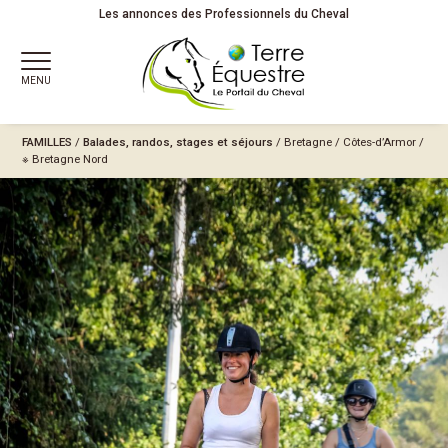
Les annonces des Professionnels du Cheval
MENU
FAMILLES
/
Balades, randos, stages et séjours
/
Bretagne
/
Côtes-d’Armor
/
※ Bretagne Nord