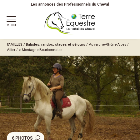
Les annonces des Professionnels du Cheval
MENU
FAMILLES
/
Balades, randos, stages et séjours
/
Auvergne-Rhône-Alpes
/
Allier
/
※ Montagne Bourbonnaise
6 PHOTOS