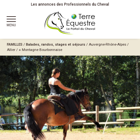
Les annonces des Professionnels du Cheval
MENU
FAMILLES
/
Balades, randos, stages et séjours
/
Auvergne-Rhône-Alpes
/
Allier
/
※ Montagne Bourbonnaise