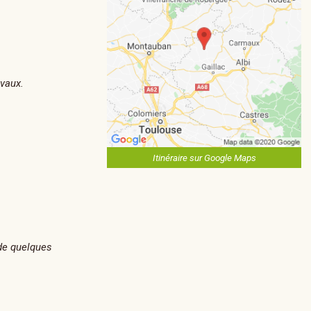
évaux.
Itinéraire sur Google Maps
 de quelques