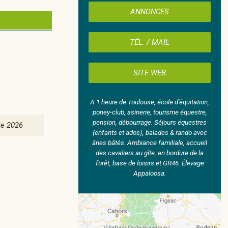
ANNONCES
TÉL. / MAIL
SITE WEB
A 1 heure de Toulouse, école d'équitation,
poney-club, asinerie, tourisme équestre,
pension, débourrage. Séjours équestres
e 2026
(enfants et ados), balades & rando avec
ânes bâtés. Ambiance familiale, accueil
des cavaliers au gîte, en bordure de la
forêt, base de loisirs et GR46. Élevage
Appaloosa.