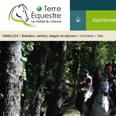
ÉQUITATION
FAMILLES
/
Balades, randos, stages et séjours
/
Occitanie
/
Tarn