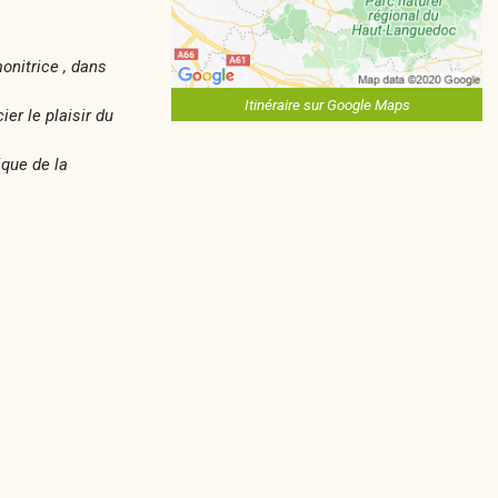
nitrice , dans
Itinéraire sur Google Maps
er le plaisir du
ique de la