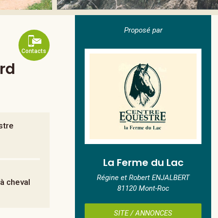
Proposé par
Contacts
rd
stre
La Ferme du Lac
Régine et Robert ENJALBERT
 à cheval
81120 Mont-Roc
SITE / ANNONCES