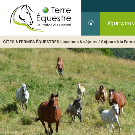
ÉQUITATION
GÎTES & FERMES ÉQUESTRES
Locations & séjours
/
Séjours à la Ferm