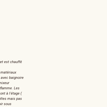
et est chauffé
e matériaux
 avec baignoire
 mixeur
a flamme. Les
nt à l'étage (
dultes mais pas
ir sous