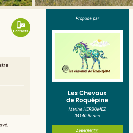
Proposé par
Contacts
stre
Les Chevaux
de Roquépine
Marine HERBOMEZ
04140 Barles
ervé.
ANNONCES