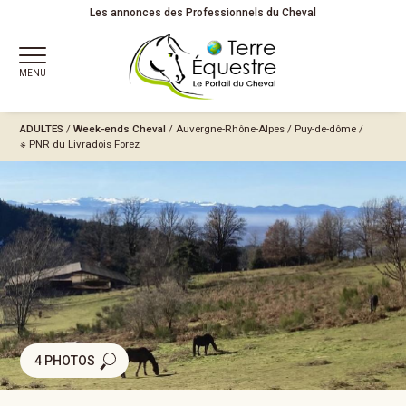
Les annonces des Professionnels du Cheval
MENU
ADULTES
/
Week-ends Cheval
/
Auvergne-Rhône-Alpes
/
Puy-de-dôme
/
※ PNR du Livradois Forez
4 PHOTOS