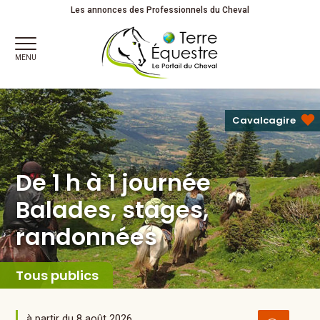
De 1 h à 1 journée
Balades, stages, randonnées
De 1 heure à
Les annonces des Professionnels du Cheval
1 journée
MENU
Cavalcagire
De 1 h à 1 journée
Balades, stages,
randonnées
Tous publics
à partir du 8 août 2026