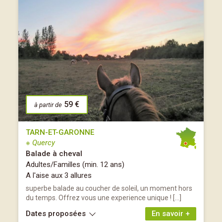
59 €
à partir de
TARN-ET-GARONNE
※ Quercy
Balade à cheval
Adultes/Familles (min. 12 ans)
A l'aise aux 3 allures
superbe balade au coucher de soleil, un moment hors
du temps. Offrez vous une experience unique ! […]
Dates proposées
En savoir +