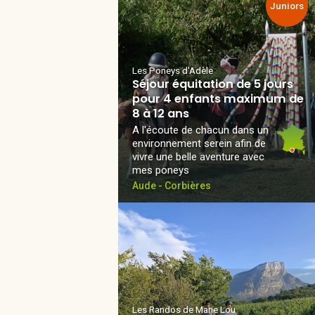
Juniors
Les Poneys d'Adèle
Séjour équitation de 5 jours
pour 4 enfants maximum de
8 à 12 ans
A l'écoute de chacun dans un
environnement serein afin de
vivre une belle aventure avec
mes poneys
Aude - Corbières
Les Randos de Marie Lou