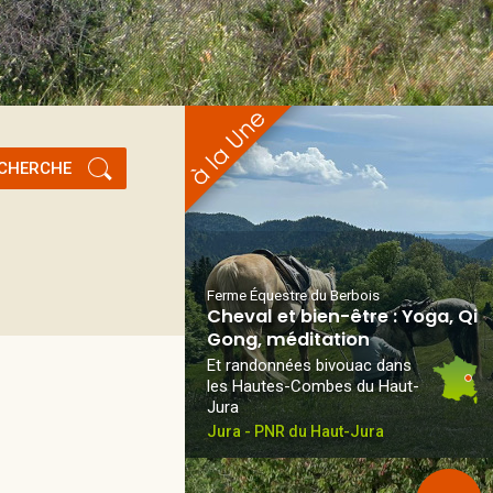
CHERCHE
Ferme Équestre du Berbois
Cheval et bien-être : Yoga, Qi
Gong, méditation
Et randonnées bivouac dans
les Hautes-Combes du Haut-
Jura
Jura - PNR du Haut-Jura