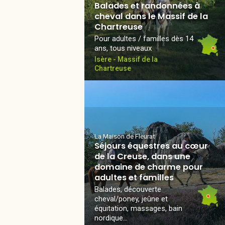
Balades et randonnées à
cheval dans le Massif de la
Chartreuse
Pour adultes / familles dès 14
ans, tous niveaux
Isère - Massif de la
Chartreuse
La Maison de Fleurat
Séjours équestres au cœur
de la Creuse, dans une
domaine de charme pour
adultes et familles
Balades, découverte
cheval/poney, jeûne et
équitation, massages, bain
nordique...