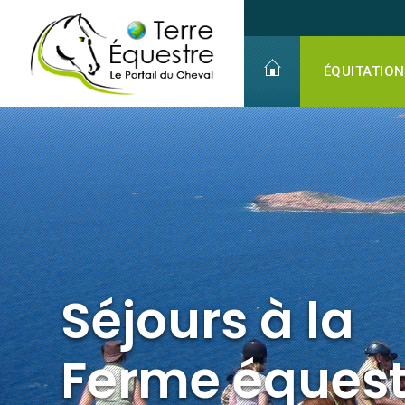
Séjours à la
Ferme équestre
Détente . Découverte . Partage
ÉQUITATION
Séjours à la
Ferme équest